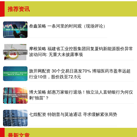
推荐资讯
叁鑫策略 一条河里的时间观（现场评论）
摩根策略 福建省工业控股集团回复厦钨新能源股价异常
波动问询: 无重大未披露事项
旗开网配资 30个交易日蒸发70% 博瑞医药市盈率远超
行业10倍，股价跌至72.5元
博大策略 邮惠万家银行退场！独立法人直销银行为何仅
剩“独苗”？
七煌配资 特朗普与莫迪通话 寻求缓解紧张局势
最新文章