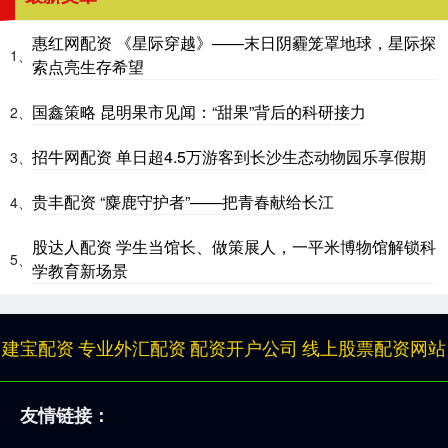
惠红网配资 《星际穿越》——末日阴霾笼罩地球，星际探
1、
索点亮生存希望
国鑫策略 昆明果市见闻：“甜果”背后的科研接力
2、
招牛网配资 单日超4.5万游客到长沙生态动物园乐享假期
3、
贵丰配资 “麋鹿守护者”——把青春献给长江
4、
股达人配资 学生当馆长、做策展人，一平米博物馆解锁科
5、
学教育新场景
建宝配资
专业外汇配资
配资开户公司
线上股票配资网站
友情链接：