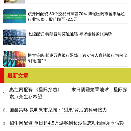
旗开网配资 30个交易日蒸发70% 博瑞医药市盈率远超
行业10倍，股价跌至72.5元
七煌配资 特朗普与莫迪通话 寻求缓解紧张局势
博大策略 邮惠万家银行退场！独立法人直销银行为何仅
剩“独苗”？
最新文章
惠红网配资 《星际穿越》——末日阴霾笼罩地球，星际探
1、
索点亮生存希望
国鑫策略 昆明果市见闻：“甜果”背后的科研接力
2、
招牛网配资 单日超4.5万游客到长沙生态动物园乐享假期
3、