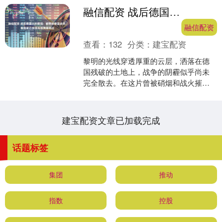
融信配资 战后德国人的眼泪：被释放德国战俘，看到家已变成瓦砾掩面而泣
融信配资
查看：
132
分类：
建宝配资
黎明的光线穿透厚重的云层，洒落在德
国残破的土地上，战争的阴霾似乎尚未
完全散去。在这片曾被硝烟和战火摧残
的地方，一段遗失已久的往事悄然上
演。随着战争渐行渐远，一名....
建宝配资文章已加载完成
话题标签
集团
推动
指数
控股