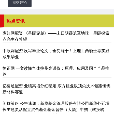
提交评论
热点资讯
惠红网配资 《星际穿越》——末日阴霾笼罩地球，星际探索
点亮生存希望
中股网配资 没写毕业论文，全凭能干！上理工两硕士靠实践
成果毕业
恒正网 一文读懂气体拉曼光谱仪：原理、应用及国产产品推
荐
亿富通配资 业绩高增分红稳定 东方钽业以顶尖技术领跑钽铌
新材料赛道
间群策略 公告速递：新华基金管理股份有限公司新华外延增
长主题灵活配置混合基金基金暂停（大额）申购（转换转