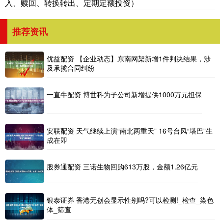
入、赎回、转换转出、定期定额投资）
推荐资讯
优益配资 【企业动态】东南网架新增1件判决结果，涉
及承揽合同纠纷
一直牛配资 博世科为子公司新增提供1000万元担保
安联配资 天气继续上演“南北两重天” 16号台风“塔巴”生
成在即
股券通配资 三诺生物回购613万股，金额1.26亿元
银泰证券 香港无创会显示性别吗?可以检测!_检查_染色
体_筛查