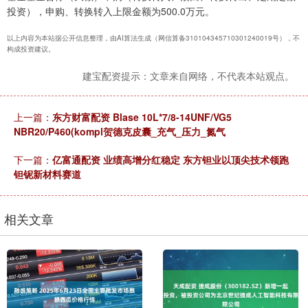
投资），申购、转换转入上限金额为500.0万元。
以上内容为本站据公开信息整理，由AI算法生成（网信算备310104345710301240019号），不
构成投资建议。
建宝配资提示：文章来自网络，不代表本站观点。
上一篇：
东方财富配资 Blase 10L*7/8-14UNF/VG5
NBR20/P460(kompl贺德克皮囊_充气_压力_氮气
下一篇：
亿富通配资 业绩高增分红稳定 东方钽业以顶尖技术领跑
钽铌新材料赛道
相关文章