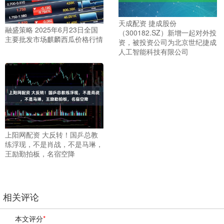
天成配资 捷成股份
融盛策略 2025年6月23日全国
（300182.SZ）新增一起对外投
主要批发市场麒麟西瓜价格行情
资，被投资公司为北京世纪捷成
人工智能科技有限公司
上阳网配资 大反转！国乒总教
练浮现，不是肖战，不是马琳，
王励勤拍板，名宿空降
相关评论
本文评分
*