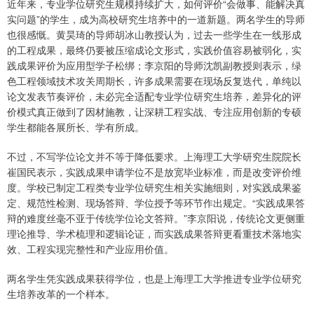
近年来，专业学位研究生规模持续扩大，如何评价“会做事、能解决真
实问题”的学生，成为高校研究生培养中的一道新题。两名学生的导师
也很感慨。黄昊琦的导师胡冰山教授认为，过去一些学生在一线形成
的工程成果，最终仍要被压缩成论文形式，实践价值容易被弱化，实
践成果评价为应用型学子松绑；李京阳的导师沈凯副教授则表示，绿
色工程领域技术攻关周期长，许多成果需要在现场反复迭代，单纯以
论文发表节奏评价，未必完全适配专业学位研究生培养，差异化的评
价模式真正做到了因材施教，让深耕工程实战、专注应用创新的专硕
学生都能各展所长、学有所成。
不过，不写学位论文并不等于降低要求。上海理工大学研究生院院长
崔国民表示，实践成果申请学位不是放宽毕业标准，而是改变评价维
度。学校已制定工程类专业学位研究生相关实施细则，对实践成果鉴
定、规范性检测、现场答辩、学位授予等环节作出规定。“实践成果答
辩的难度丝毫不亚于传统学位论文答辩。”李京阳说，传统论文更侧重
理论推导、学术梳理和逻辑论证，而实践成果答辩更看重技术落地实
效、工程实现完整性和产业应用价值。
两名学生凭实践成果获得学位，也是上海理工大学推进专业学位研究
生培养改革的一个样本。