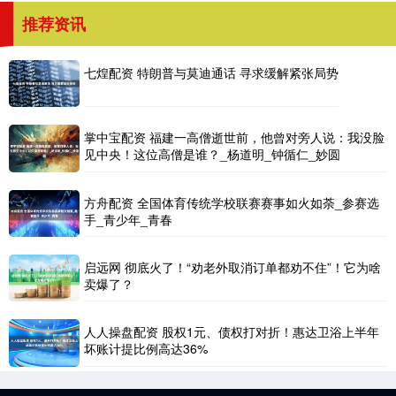
推荐资讯
七煌配资 特朗普与莫迪通话 寻求缓解紧张局势
掌中宝配资 福建一高僧逝世前，他曾对旁人说：我没脸
见中央！这位高僧是谁？_杨道明_钟循仁_妙圆
方舟配资 全国体育传统学校联赛赛事如火如荼_参赛选
手_青少年_青春
启远网 彻底火了！“劝老外取消订单都劝不住”！它为啥
卖爆了？
人人操盘配资 股权1元、债权打对折！惠达卫浴上半年
坏账计提比例高达36%