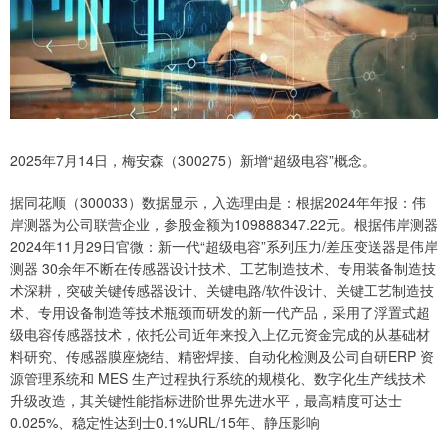
2025年7月14日，梅安森（300275）新增“超级电容”概念。
据同花顺（300033）数据显示，入选理由是：根据2024年年报：伟
岸测器为公司联营企业，参股金额为109888347.22元。根据伟岸测器
2024年11月29日官微：新一代“超级电容”系列压力/差压变送器是伟岸
测器 30余年不断在传感器设计技术、工艺制造技术、专用装备制造技
术深耕，突破关键传感器设计、关键电路/软件设计、关键工艺制造技
术、专用设备制造等技术瓶颈而研发的新一代产品，采用了浮置式超
级电容传感器技术，依托公司近年来投入上亿元资金完成的从基础材
料研究、传感器膜座烧结、精密焊接、自动化检测及公司自研ERP 资
源管理系统和 MES 生产过程执行系统的规模化、数字化生产线技术
升级改造，其关键性能指标进阶世界先进水平，最高精度可达士
0.025%、稳定性达到士0.1%URL/15年、静压影响