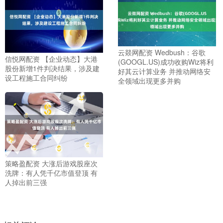
云燚网配资 Wedbush：谷歌
信悦网配资 【企业动态】大港
(GOOGL.US)成功收购Wiz将利
股份新增1件判决结果，涉及建
好其云计算业务 并推动网络安
设工程施工合同纠纷
全领域出现更多并购
策略盈配资 大涨后游戏股座次
洗牌：有人凭千亿市值登顶 有
人掉出前三强