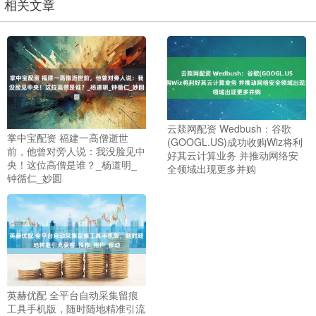
相关文章
云燚网配资 Wedbush：谷歌
掌中宝配资 福建一高僧逝世
(GOOGL.US)成功收购Wiz将利
前，他曾对旁人说：我没脸见中
好其云计算业务 并推动网络安
央！这位高僧是谁？_杨道明_
全领域出现更多并购
钟循仁_妙圆
英赫优配 全平台自动采集留痕
工具手机版，随时随地精准引流