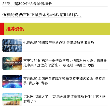
品类、超800个品牌翻倍增长
伍祥配资 两市ETF融券余额环比增加1.51亿元
推荐资讯
七煌配资 特朗普与莫迪通话 寻求缓解紧张局势
掌中宝配资 福建一高僧逝世前，他曾对旁人说：我没脸
见中央！这位高僧是谁？_杨道明_钟循仁_妙圆
方舟配资 全国体育传统学校联赛赛事如火如荼_参赛选
手_青少年_青春
启远网 彻底火了！“劝老外取消订单都劝不住”！它为啥
卖爆了？