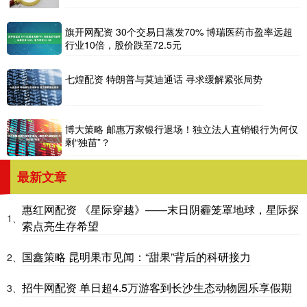
旗开网配资 30个交易日蒸发70% 博瑞医药市盈率远超
行业10倍，股价跌至72.5元
七煌配资 特朗普与莫迪通话 寻求缓解紧张局势
博大策略 邮惠万家银行退场！独立法人直销银行为何仅
剩“独苗”？
最新文章
惠红网配资 《星际穿越》——末日阴霾笼罩地球，星际探
1、
索点亮生存希望
国鑫策略 昆明果市见闻：“甜果”背后的科研接力
2、
招牛网配资 单日超4.5万游客到长沙生态动物园乐享假期
3、