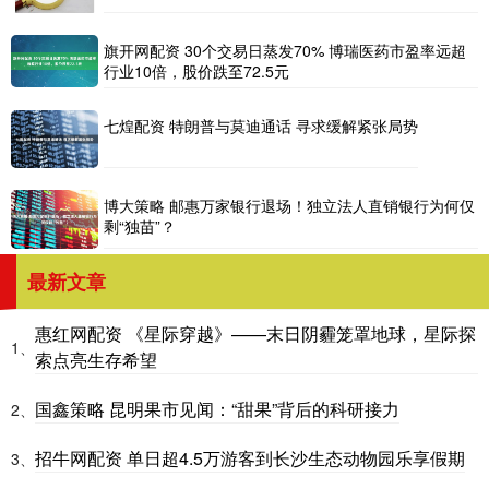
旗开网配资 30个交易日蒸发70% 博瑞医药市盈率远超
行业10倍，股价跌至72.5元
七煌配资 特朗普与莫迪通话 寻求缓解紧张局势
博大策略 邮惠万家银行退场！独立法人直销银行为何仅
剩“独苗”？
最新文章
惠红网配资 《星际穿越》——末日阴霾笼罩地球，星际探
1、
索点亮生存希望
国鑫策略 昆明果市见闻：“甜果”背后的科研接力
2、
招牛网配资 单日超4.5万游客到长沙生态动物园乐享假期
3、