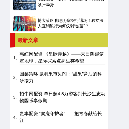
紧张局势
博大策略 邮惠万家银行退场！独立法
人直销银行为何仅剩“独苗”？
最新文章
惠红网配资 《星际穿越》——末日阴霾笼
1、
罩地球，星际探索点亮生存希望
国鑫策略 昆明果市见闻：“甜果”背后的科
2、
研接力
招牛网配资 单日超4.5万游客到长沙生态动
3、
物园乐享假期
贵丰配资 “麋鹿守护者”——把青春献给长
4、
江