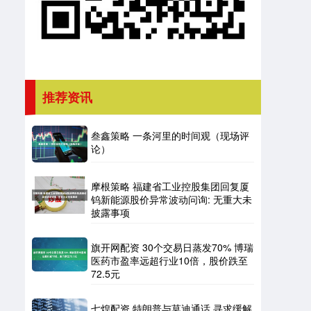
推荐资讯
叁鑫策略 一条河里的时间观（现场评
论）
摩根策略 福建省工业控股集团回复厦
钨新能源股价异常波动问询: 无重大未
披露事项
旗开网配资 30个交易日蒸发70% 博瑞
医药市盈率远超行业10倍，股价跌至
72.5元
七煌配资 特朗普与莫迪通话 寻求缓解