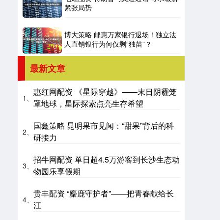
紧张局势
博大策略 邮惠万家银行退场！独立法
人直销银行为何仅剩“独苗”？
最新文章
惠红网配资 《星际穿越》——末日阴霾笼
1、
罩地球，星际探索点亮生存希望
国鑫策略 昆明果市见闻：“甜果”背后的科
2、
研接力
招牛网配资 单日超4.5万游客到长沙生态动
3、
物园乐享假期
贵丰配资 “麋鹿守护者”——把青春献给长
4、
江