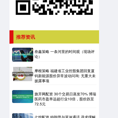
推荐资讯
叁鑫策略 一条河里的时间观（现场评
论）
摩根策略 福建省工业控股集团回复厦
钨新能源股价异常波动问询: 无重大未
披露事项
旗开网配资 30个交易日蒸发70% 博瑞
医药市盈率远超行业10倍，股价跌至
72.5元
七煌配资 特朗普与莫迪通话 寻求缓解