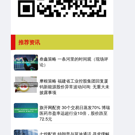
推荐资讯
叁鑫策略 一条河里的时间观（现场评
论）
摩根策略 福建省工业控股集团回复厦
钨新能源股价异常波动问询: 无重大未
披露事项
旗开网配资 30个交易日蒸发70% 博瑞
医药市盈率远超行业10倍，股价跌至
72.5元
七煌配资 特朗普与莫迪通话 寻求缓解