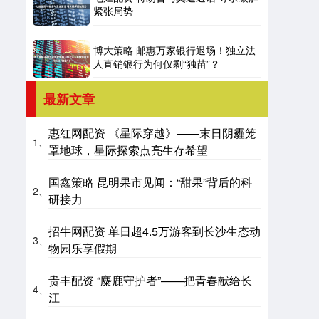
紧张局势
博大策略 邮惠万家银行退场！独立法
人直销银行为何仅剩“独苗”？
最新文章
惠红网配资 《星际穿越》——末日阴霾笼
1、
罩地球，星际探索点亮生存希望
国鑫策略 昆明果市见闻：“甜果”背后的科
2、
研接力
招牛网配资 单日超4.5万游客到长沙生态动
3、
物园乐享假期
贵丰配资 “麋鹿守护者”——把青春献给长
4、
江